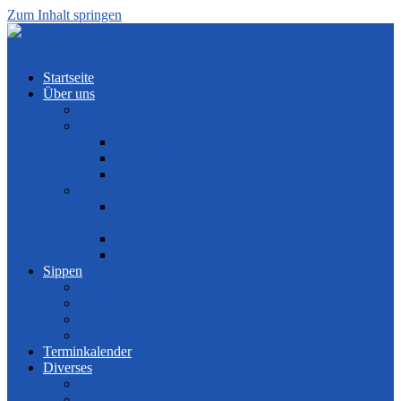
Zum Inhalt springen
Menü
Startseite
Über uns
Mitarbeiter
Stammesgeburtstag
Gründungsfeier
Rückblick
Stammeschronikquiz
Pfadfinder-Geschichte
Baden-Powell und die internationale
Entwicklung
Die Entwicklung in Deutschland
Die Geschichte der BPS
Sippen
Wölflinge Pforzheim
Jungpfadfinder „Rot Schwarze Schpatzen“ Niefern
Hajkgruppe „Luchse“ – Niefern
Pfadfinder und Rover „Weise Steinadler“
Terminkalender
Diverses
Berichte
Bildergalerien