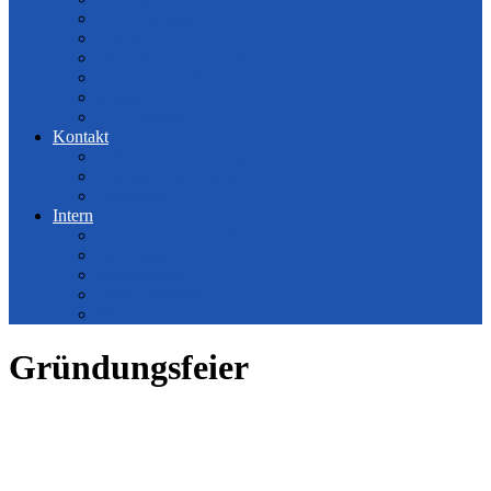
Kreativwettbewerb
Archiv
Berichte zum Download
Bildschirmhintergründe
Spiele
BPS Material
Kontakt
Datenschutzerklärung
Datenschutzordnung
Redaktion
Intern
Aufnahme in den Stamm
Mitarbeiter
Mailverteiler
Materialbestellung
Stammesordnung
Gründungsfeier