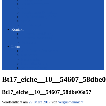
Kreativwettbewerb
Archiv
Berichte zum Download
Bildschirmhintergründe
Spiele
BPS Material
Kontakt
Datenschutzerklärung
Datenschutzordnung
Redaktion
Intern
Aufnahme in den Stamm
Mitarbeiter
Mailverteiler
Materialbestellung
Stammesordnung
Bt17_eiche__10__54607_58dbe
Bt17_eiche__10__54607_58dbe06a57
Veröffentlicht am
29. März 2017
von
vergissmeinnicht