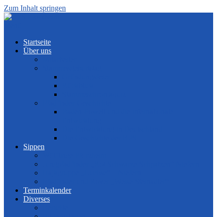
Zum Inhalt springen
Menü
Startseite
Über uns
Mitarbeiter
Stammesgeburtstag
Gründungsfeier
Rückblick
Stammeschronikquiz
Pfadfinder-Geschichte
Baden-Powell und die internationale
Entwicklung
Die Entwicklung in Deutschland
Die Geschichte der BPS
Sippen
Wölflinge Pforzheim
Jungpfadfinder „Rot Schwarze Schpatzen“ Niefern
Hajkgruppe „Luchse“ – Niefern
Pfadfinder und Rover „Weise Steinadler“
Terminkalender
Diverses
Berichte
Bildergalerien