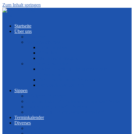
Zum Inhalt springen
Menü
Startseite
Über uns
Mitarbeiter
Stammesgeburtstag
Gründungsfeier
Rückblick
Stammeschronikquiz
Pfadfinder-Geschichte
Baden-Powell und die internationale
Entwicklung
Die Entwicklung in Deutschland
Die Geschichte der BPS
Sippen
Wölflinge Pforzheim
Jungpfadfinder „Rot Schwarze Schpatzen“ Niefern
Hajkgruppe „Luchse“ – Niefern
Pfadfinder und Rover „Weise Steinadler“
Terminkalender
Diverses
Berichte
Bildergalerien