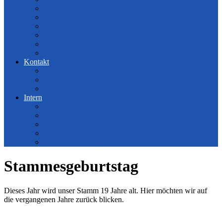
Kreativwettbewerb
Archiv
Berichte zum Download
Bildschirmhintergründe
Spiele
BPS Material
Kontakt
Datenschutzerklärung
Datenschutzordnung
Redaktion
Intern
Aufnahme in den Stamm
Mitarbeiter
Mailverteiler
Materialbestellung
Stammesordnung
Stammesgeburtstag
Dieses Jahr wird unser Stamm 19 Jahre alt. Hier möchten wir auf
die vergangenen Jahre zurück blicken.