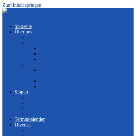
Zum Inhalt springen
Menü
Startseite
Über uns
Mitarbeiter
Stammesgeburtstag
Gründungsfeier
Rückblick
Stammeschronikquiz
Pfadfinder-Geschichte
Baden-Powell und die internationale
Entwicklung
Die Entwicklung in Deutschland
Die Geschichte der BPS
Sippen
Wölflinge Pforzheim
Jungpfadfinder „Rot Schwarze Schpatzen“ Niefern
Hajkgruppe „Luchse“ – Niefern
Pfadfinder und Rover „Weise Steinadler“
Terminkalender
Diverses
Berichte
Bildergalerien