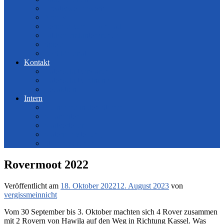
Kreativwettbewerb
Archiv
Berichte zum Download
Bildschirmhintergründe
Spiele
BPS Material
Kontakt
Datenschutzerklärung
Datenschutzordnung
Redaktion
Intern
Aufnahme in den Stamm
Mitarbeiter
Mailverteiler
Materialbestellung
Stammesordnung
Rovermoot 2022
Veröffentlicht am
18. Oktober 2022
12. August 2023
von
vergissmeinnicht
Vom 30 September bis 3. Oktober machten sich 4 Rover zusammen
mit 2 Rovern von Hawila auf den Weg in Richtung Kassel. Was