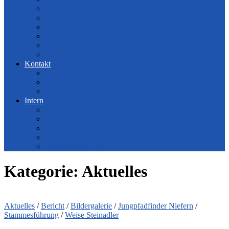
Kreativwettbewerb
Archiv
Berichte zum Download
Bildschirmhintergründe
Spiele
BPS Material
Kontakt
Datenschutzerklärung
Datenschutzordnung
Redaktion
Intern
Aufnahme in den Stamm
Mitarbeiter
Mailverteiler
Materialbestellung
Stammesordnung
Kategorie:
Aktuelles
Aktuelles
/
Bericht
/
Bildergalerie
/
Jungpfadfinder Niefern
/
Stammesführung
/
Weise Steinadler