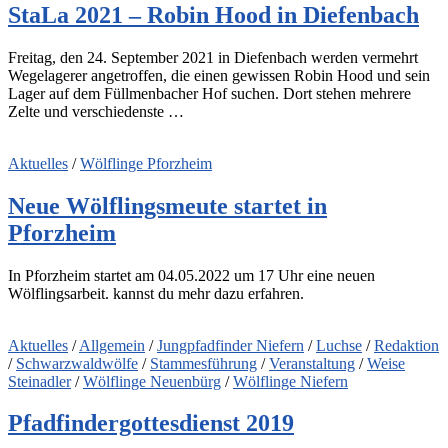
StaLa 2021 – Robin Hood in Diefenbach
Freitag, den 24. September 2021 in Diefenbach werden vermehrt
Wegelagerer angetroffen, die einen gewissen Robin Hood und sein
Lager auf dem Füllmenbacher Hof suchen. Dort stehen mehrere
Zelte und verschiedenste …
Aktuelles
/
Wölflinge Pforzheim
Neue Wölflingsmeute startet in
Pforzheim
In Pforzheim startet am 04.05.2022 um 17 Uhr eine neuen
Wölflingsarbeit. kannst du mehr dazu erfahren.
Aktuelles
/
Allgemein
/
Jungpfadfinder Niefern
/
Luchse
/
Redaktion
/
Schwarzwaldwölfe
/
Stammesführung
/
Veranstaltung
/
Weise
Steinadler
/
Wölflinge Neuenbürg
/
Wölflinge Niefern
Pfadfindergottesdienst 2019