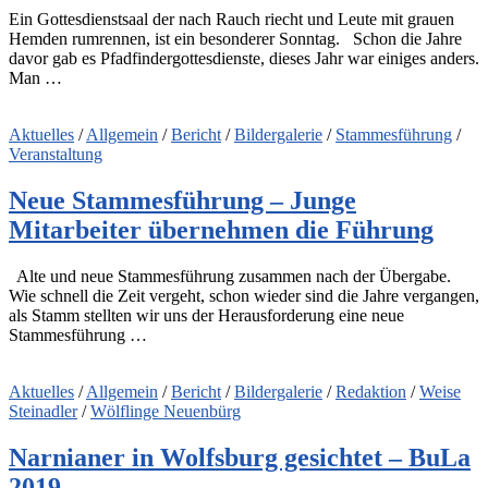
Ein Gottesdienstsaal der nach Rauch riecht und Leute mit grauen
Hemden rumrennen, ist ein besonderer Sonntag. Schon die Jahre
davor gab es Pfadfindergottesdienste, dieses Jahr war einiges anders.
Man …
Aktuelles
/
Allgemein
/
Bericht
/
Bildergalerie
/
Stammesführung
/
Veranstaltung
Neue Stammesführung – Junge
Mitarbeiter übernehmen die Führung
Alte und neue Stammesführung zusammen nach der Übergabe.
Wie schnell die Zeit vergeht, schon wieder sind die Jahre vergangen,
als Stamm stellten wir uns der Herausforderung eine neue
Stammesführung …
Aktuelles
/
Allgemein
/
Bericht
/
Bildergalerie
/
Redaktion
/
Weise
Steinadler
/
Wölflinge Neuenbürg
Narnianer in Wolfsburg gesichtet – BuLa
2019