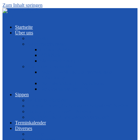
Zum Inhalt springen
Menü
Startseite
Über uns
Mitarbeiter
Stammesgeburtstag
Gründungsfeier
Rückblick
Stammeschronikquiz
Pfadfinder-Geschichte
Baden-Powell und die internationale
Entwicklung
Die Entwicklung in Deutschland
Die Geschichte der BPS
Sippen
Wölflinge Pforzheim
Jungpfadfinder „Rot Schwarze Schpatzen“ Niefern
Hajkgruppe „Luchse“ – Niefern
Pfadfinder und Rover „Weise Steinadler“
Terminkalender
Diverses
Berichte
Bildergalerien